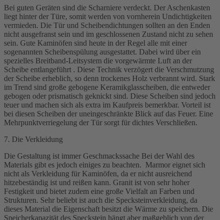
Bei guten Geräten sind die Scharniere verdeckt. Der Aschenkasten
liegt hinter der Türe, somit werden von vornherein Undichtigkeiten
vermieden. Die Tür und Scheibendichtungen sollten an den Enden
nicht ausgefranst sein und im geschlossenen Zustand nicht zu sehen
sein. Gute Kaminöfen sind heute in der Regel alle mit einer
sogenannten Scheibenspülung ausgestattet. Dabei wird über ein
spezielles Breitband-Leitsystem die vorgewärmte Luft an der
Scheibe entlangeführt . Diese Technik verzögert die Verschmutzung
der Scheibe erheblich, so denn trockenes Holz verbrannt wird. Stark
im Trend sind große gebogene Keramikglasscheiben, die entweder
gebogen oder prismatisch geknickt sind. Diese Scheiben sind jedoch
teuer und machen sich als extra im Kaufpreis bemerkbar. Vorteil ist
bei diesen Scheiben der uneingeschränkte Blick auf das Feuer. Eine
Mehrpunktverriegelung der Tür sorgt für dichtes Verschließen.
7. Die Verkleidung
Die Gestaltung ist immer Geschmackssache Bei der Wahl des
Materials gibt es jedoch einiges zu beachten. Marmor eignet sich
nicht als Verkleidung für Kaminöfen, da er nicht ausreichend
hitzebeständig ist und reißen kann. Granit ist von sehr hoher
Festigkeit und bietet zudem eine große Vielfalt an Farben und
Strukturen. Sehr beliebt ist auch die Specksteinverkleidung, da
dieses Material die Eigenschaft besitzt die Wärme zu speichern. Die
Speicherkapazität des Speckstein hängt aber maßgeblich von der