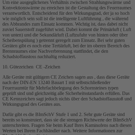
Um eine ausgeglichenes Verhältnis zwischen Strahlungswärme und
Konvektionswärme zu erreichen ist die Gestaltung des Feuerraumes
verantwortlich. Entscheidend für den Wirkungsgrad, der ja so hoch
wie möglich sein soll ist die intelligente Luftführung , die während
des Abbrandes zum Einsatz kommen. Wichtig ist, dass dabei nicht
zuviel Sauerstoff zugeführt wird. Dabei kommt die Primärluft ( Luft
von unten) und die Sekundärluft (Luftzufuhr von hinten oder über
Scheibenspülung ) getrennt geregelt zum Einsatz. Bei sehr guten
Geräten gibt es noch eine Tertiärluft, bei der im oberen Bereich des
Brennraumes eine Nachverbrennung stattfindet, die den
Schadstoffaustoss nachhaltig reduziert.
10. Gütezeichen CE -Zeichen
Alle Geräte mit gültigem CE Zeichen sagen aus , dass diese Geräte
nach der DIN-EN 13240 Bauart 1 mit selbstschließender
Feuerraumtür für Mehrfachbelegung des Schornsteines typen
geprüft sind und gleichzeitig alle Sicherheitsstandards erfüllen. Das
CE Kennzeichen sagt jedoch nichts über den Schadstoffausstoß und
Wirkungsgrad des Gerätes aus.
Dafür gibt es die BImSchV Stufe 1 und 2. Sehr gute Geräte sind
bereits so konstruiert, dass sie die strengen Richtwerte der BImSchV
unterschreiten. Fragen Sie beim Kauf Ihres Kaminofens nach diesen
Werten bei Ihrem Fachhändler nach. Weitere Informationen zur