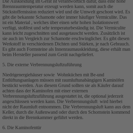
Die Auskleidung im Gerät ist verantwortlich dafür, dass eine hohe
Brennraumtemperatur erzeugt werden kann, somit auch die
Stickstoffemission reduziert wird und die Umwelt geschont wird. Es
gibt die bekannte Schamotte oder immer häufiger Vermiculite. Das
ist ein Material , welches über einen sehr hohen Isolationswert
verfügt, stoßfest und sehr temperaturbeständig ist. Die Vermiculite
kann leicht zugeschnitten und ausgetauscht werden. Zusätzlich ist
sie auch im Vergleich zur Schamotte erschwinglicher. Es gibt diesen
Werkstoff in verschiedenen Dichten und Stärken, je nach Gebrauch.
Es gibt auch Formsteine als Innenraumauskleidung, diese erhält man
beim Hersteller passend zum Gerät nachgeliefert.
5. Die externe Verbrennungsluftzuführung
Niedrigenergiehäuser sowie Wohnküchen mit Be-und
Entlüftungsanlagen müssen mit raumluftunabängigen Kaminöfen
bestückt werden. Aus diesem Grund sollten sie als Käufer darauf
achten dass der Kaminofen mit einer externen
Verbrennungsluftzuführung ausgestattet ist, die optional jederzeit
angeschlossen werden kann. Die Verbrennungsluft wird hierbei
nicht der Raumluft entnommen. Die Verbrennungsluft kann aus dem
Keller, durch die Außenwand oder durch den Schornstein kommend
direkt in die Brennkammer geführt werden.
6. Die Kaminofentür