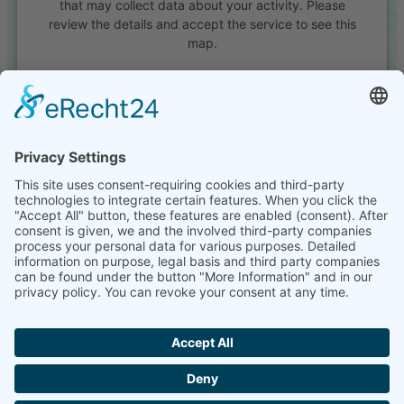
that may collect data about your activity. Please
review the details and accept the service to see this
map.
More Information
Accept
powered by
Usercentrics Consent Management
Platform
&
eRecht24
Im handwerklichen Kamin- und Ofenbau haben wir 20 Jahre
Erfahrung in der Planung, Bau und Wartung von Feuerstellen aller
Art.
Matthias Kupke
Gronenfelder Weg 38
15234 Frankfurt (Oder)
Telefon: +49 335 400 74 38
Telefax: +49 335 400 74 39
info@kupke-kamine.de
Impressum
Datenschutz
Copyright © 2020